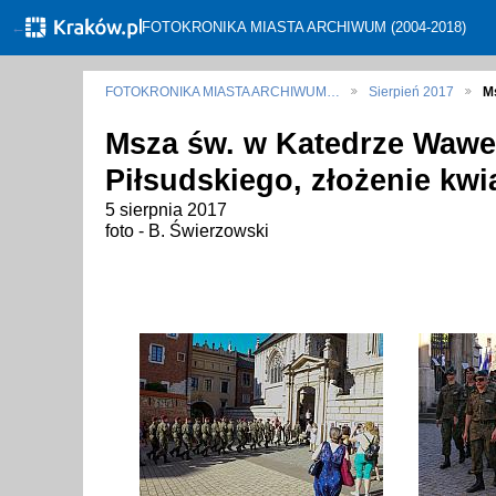
←
FOTOKRONIKA MIASTA ARCHIWUM (2004-2018)
FOTOKRONIKA MIASTA ARCHIWUM…
Sierpień 2017
M
Msza św. w Katedrze Wawels
Piłsudskiego, złożenie kwi
5 sierpnia 2017
foto - B. Świerzowski