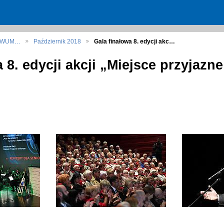
HIWUM…
Październik 2018
Gala finałowa 8. edycji akc…
a 8. edycji akcji „Miejsce przyjazn