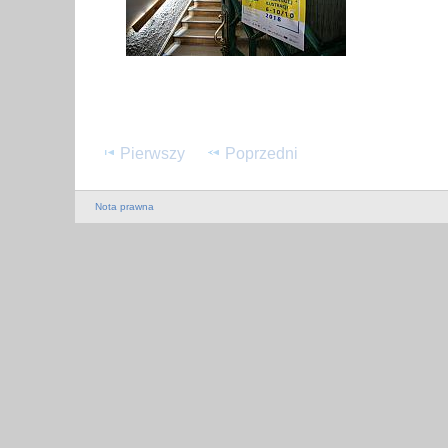
Pierwszy
Poprzedni
Nota prawna