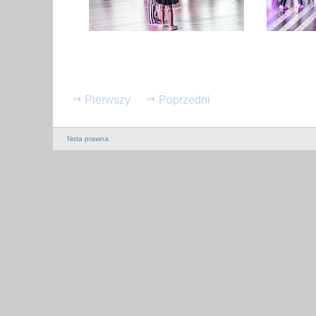
Pierwszy
Poprzedni
Nota prawna