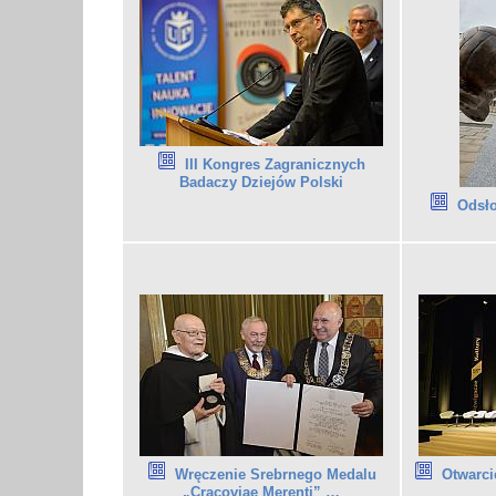
III Kongres Zagranicznych
Badaczy Dziejów Polski
Odsło
Wręczenie Srebrnego Medalu
Otwarci
„Cracoviae Merenti” …