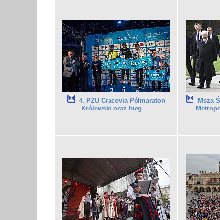
4. PZU Cracovia Półmaraton
Msza Ś
Królewski oraz bieg …
Metropo