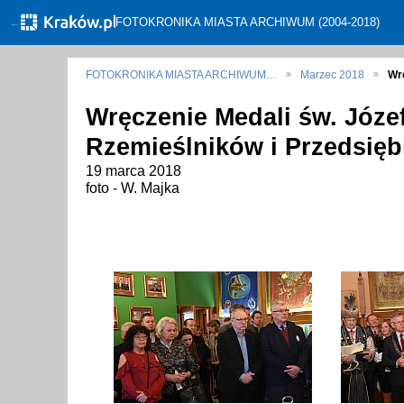
←
FOTOKRONIKA MIASTA ARCHIWUM (2004-2018)
FOTOKRONIKA MIASTA ARCHIWUM…
Marzec 2018
Wr
Wręczenie Medali św. Józ
Rzemieślników i Przedsię
19 marca 2018
foto - W. Majka