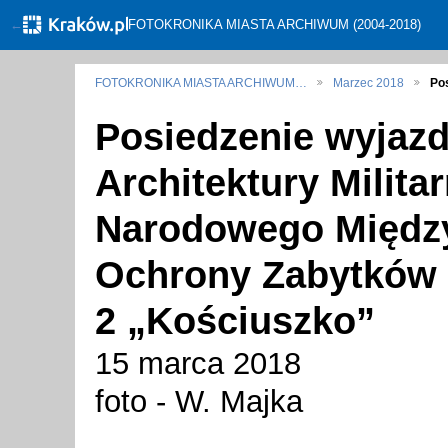
←
FOTOKRONIKA MIASTA ARCHIWUM (2004-2018)
FOTOKRONIKA MIASTA ARCHIWUM…
Marzec 2018
Po
Posiedzenie wyjaz
Architektury Milita
Narodowego Międz
Ochrony Zabytków I
2 „Kościuszko”
15 marca 2018
foto - W. Majka