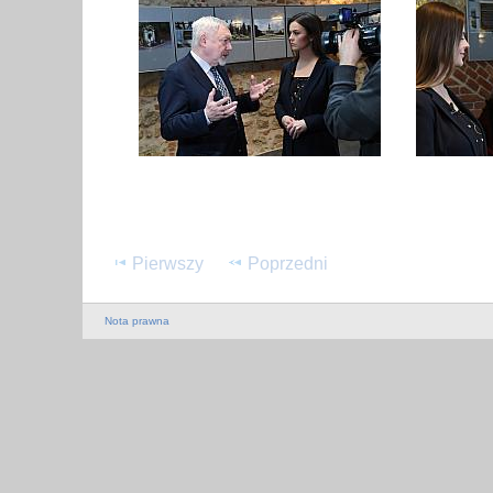
Pierwszy
Poprzedni
Nota prawna