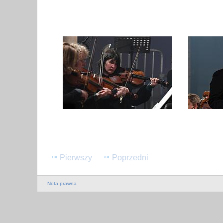
Pierwszy
Poprzedni
Nota prawna