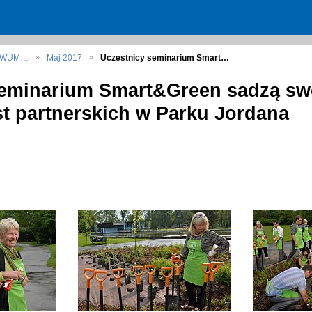
HIWUM…
Maj 2017
Uczestnicy seminarium Smart…
eminarium Smart&Green sadzą swo
t partnerskich w Parku Jordana