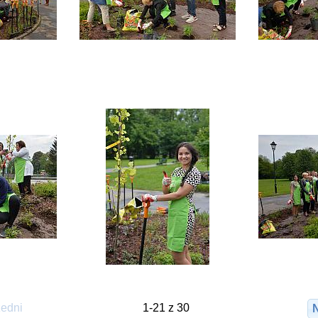
edni
1-21 z 30