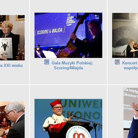
Koncert 
Gala Muzyki Polskiej:
a XXI wieku
współp
Scoring4Wajda