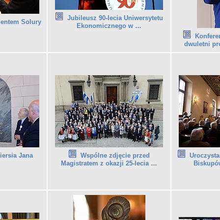
Jubileusz 90-lecia Uniwersytetu
dentem Solury
Ekonomicznego w …
Konfere
dwuletni p
iersia Jana
Wspólne zdjęcie przed
Uroczysta
Magistratem z okazji 25-lecia …
Biskupó