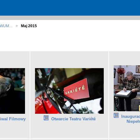
HIWUM…
Maj 2015
Inaugura
tiwal Filmowy
Otwarcie Teatru Variété
Niepe