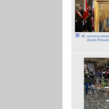
80. rocznica śmie
Józefa Piłsuds