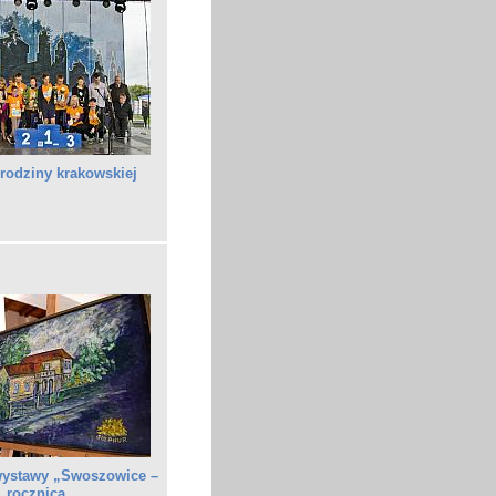
rodziny krakowskiej
wystawy „Swoszowice –
. rocznica …