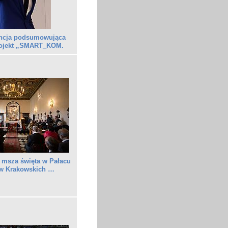
ncja podsumowująca
rojekt „SMART_KOM.
 msza święta w Pałacu
w Krakowskich …