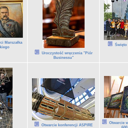
rci Marszałka
Święto 
kiego
Uroczystość wręczenia "Piór
Businessu"
Otwarcie 
Otwarcie konferencji ASPIRE
600