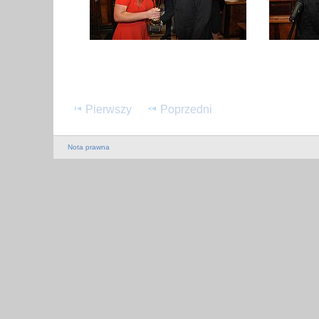
Pierwszy
Poprzedni
Nota prawna