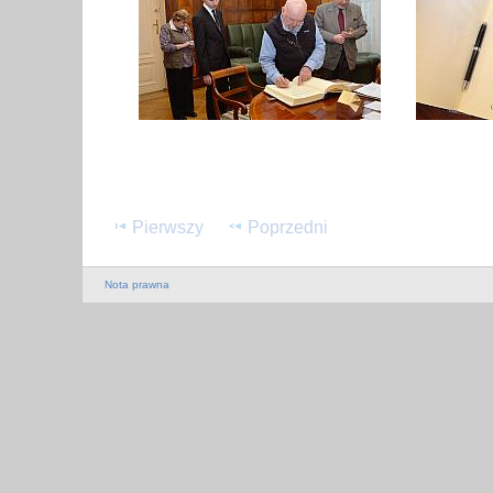
Pierwszy
Poprzedni
Nota prawna