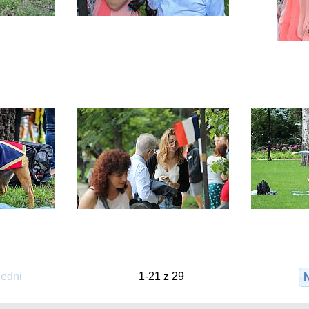
edni
1-21 z 29