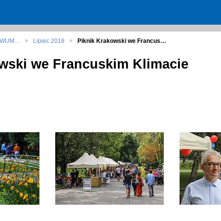
HIWUM…
Lipiec 2018
Piknik Krakowski we Francus…
wski we Francuskim Klimacie