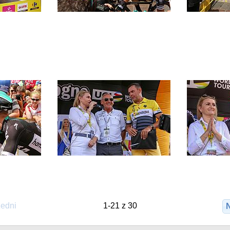
edni
1-21 z 30