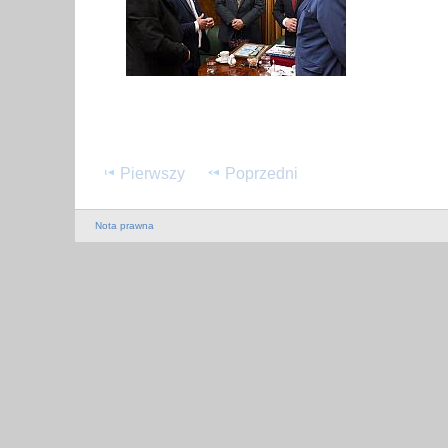
Pierwszy
Poprzedni
Nota prawna