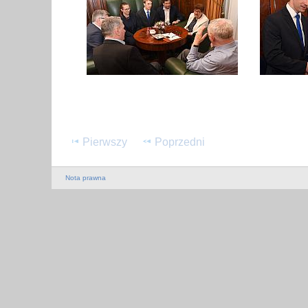
Pierwszy
Poprzedni
Nota prawna