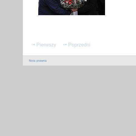
Pierwszy
Poprzedni
Nota prawna