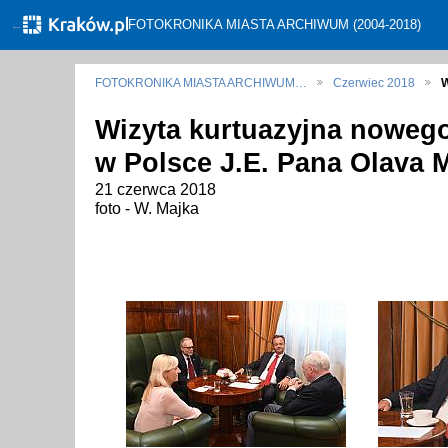
←
FOTOKRONIKA MIASTA ARCHIWUM (2004-2018)
FOTOKRONIKA MIASTA ARCHIWUM…
Czerwiec 2018
W
Wizyta kurtuazyjna noweg
w Polsce J.E. Pana Olava 
21 czerwca 2018
foto - W. Majka