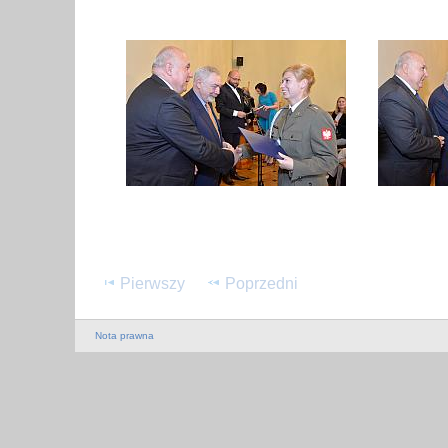
Pierwszy
Poprzedni
Nota prawna